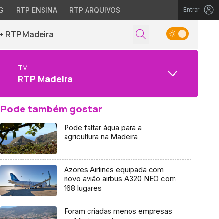
G
RTP ENSINA
RTP ARQUIVOS
Entrar
+ RTP Madeira
TV
RTP Madeira
Pode também gostar
Pode faltar água para a
agricultura na Madeira
Azores Airlines equipada com
novo avião airbus A320 NEO com
168 lugares
Foram criadas menos empresas