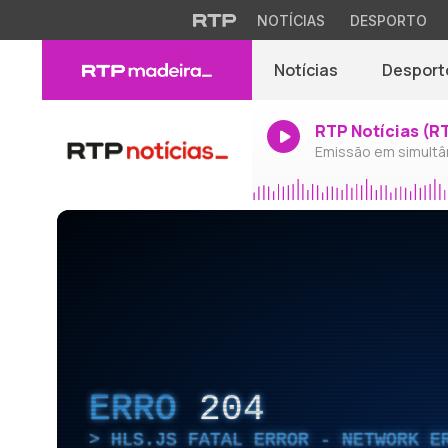
NOTÍCIAS
DESPORTO
Notícias
Desport
RTP Notícias (R
Emissão em simultâ
ERRO
204
HLS.JS FATAL ERROR - NETWORK E