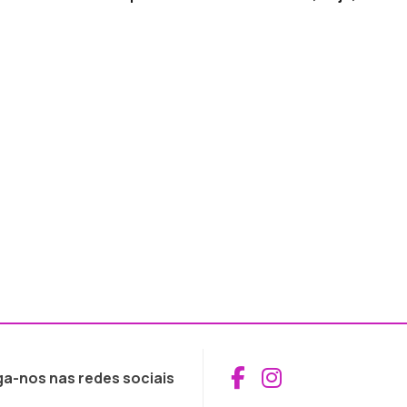
Aceder ao Fac
Aceder ao I
ga-nos nas redes sociais