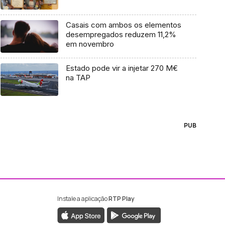
Casais com ambos os elementos
desempregados reduzem 11,2%
em novembro
Estado pode vir a injetar 270 M€
na TAP
PUB
Instale a aplicação
RTP Play
ebook da RTP Madeira
nstagram da RTP Madeira