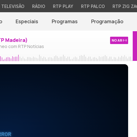
TELEVISÃO
RÁDIO
RTP PLAY
RTP PALCO
RTP ZIG ZA
o
Especiais
Programas
Programação
TP Madeira)
NO AR
neo com RTP Notícias
RROR