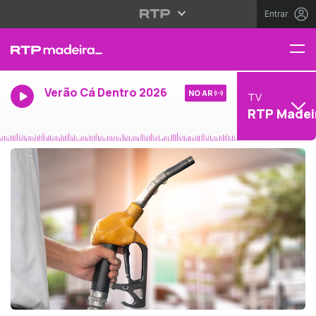
Entrar
Verão Cá Dentro 2026
NO AR
TV
RTP Madei