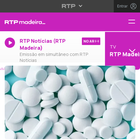
Entrar
RTP Notícias (RTP
NO AR
TV
Madeira)
RTP Madei
Emissão em simultâneo com RTP
Notícias