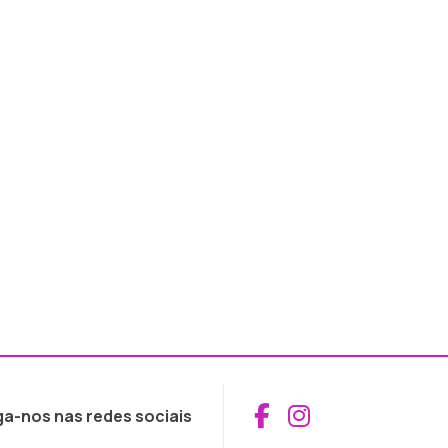
Aceder ao Fac
Aceder ao I
ga-nos nas redes sociais