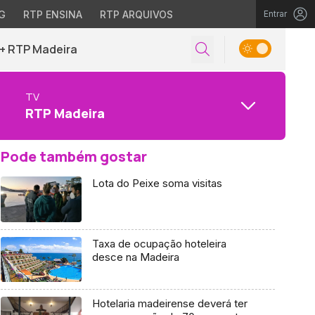
G
RTP ENSINA
RTP ARQUIVOS
Entrar
+ RTP Madeira
TV
RTP Madeira
Pode também gostar
Lota do Peixe soma visitas
Taxa de ocupação hoteleira
desce na Madeira
Hotelaria madeirense deverá ter