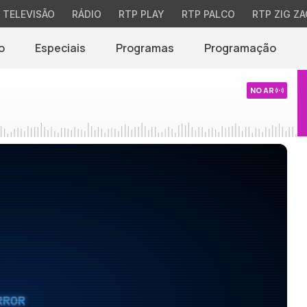
TELEVISÃO
RÁDIO
RTP PLAY
RTP PALCO
RTP ZIG ZA
o
Especiais
Programas
Programação
NO AR
RROR