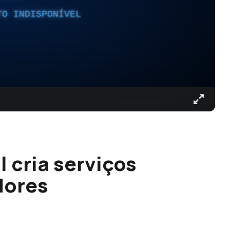
TO INDISPONÍVEL
 cria serviços
dores