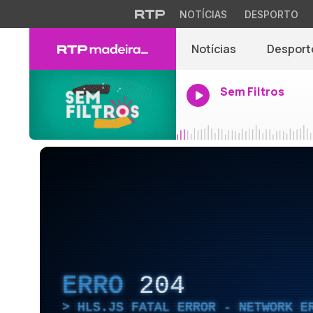
NOTÍCIAS
DESPORTO
Notícias
Desport
Sem Filtros
ERRO
204
HLS.JS FATAL ERROR - NETWORK E