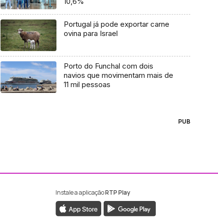
10,6%
Portugal já pode exportar carne
ovina para Israel
Porto do Funchal com dois
navios que movimentam mais de
11 mil pessoas
PUB
Instale a aplicação
RTP Play
ebook da RTP Madeira
nstagram da RTP Madeira