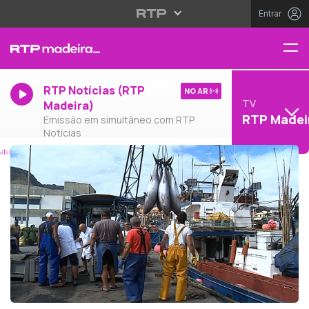
Entrar
RTP Notícias (RTP
NO AR
TV
Madeira)
RTP Madei
Emissão em simultâneo com RTP
Notícias