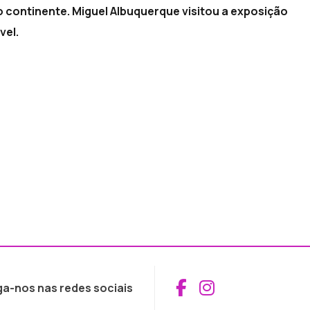
o continente. Miguel Albuquerque visitou a exposição
vel.
Aceder ao Fac
Aceder ao I
ga-nos nas redes sociais