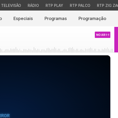
TELEVISÃO
RÁDIO
RTP PLAY
RTP PALCO
RTP ZIG ZA
o
Especiais
Programas
Programação
NO AR
RROR