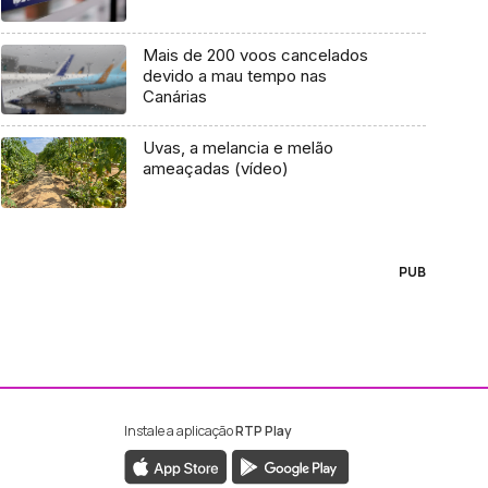
Mais de 200 voos cancelados
devido a mau tempo nas
Canárias
Uvas, a melancia e melão
ameaçadas (vídeo)
PUB
Instale a aplicação
RTP Play
ebook da RTP Madeira
nstagram da RTP Madeira