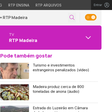
G
RTP ENSINA
RTP ARQUIVOS
Entrar
+ RTP Madeira
TV
RTP Madeira
Pode também gostar
Turismo e investimentos
estrangeiros penalizados (vídeo)
Madeira produz cerca de 800
toneladas de anona (áudio)
Estrada do Luzeirão em Câmara