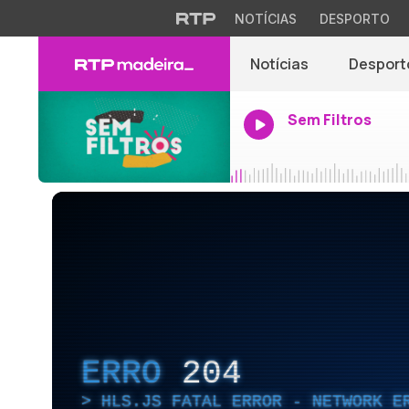
NOTÍCIAS
DESPORTO
Notícias
Desport
Sem Filtros
ERRO
204
HLS.JS FATAL ERROR - NETWORK E