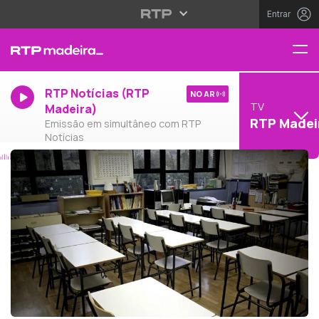
Entrar
RTP Notícias (RTP
NO AR
TV
Madeira)
RTP Madei
Emissão em simultâneo com RTP
Notícias