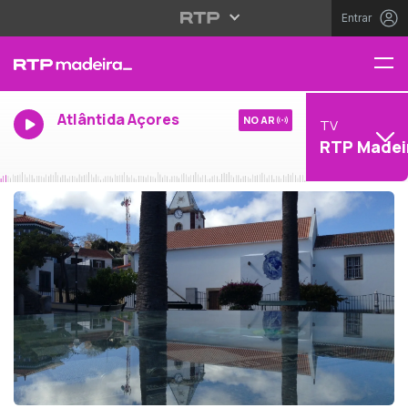
Entrar
Atlântida Açores
NO AR
TV
RTP Madei