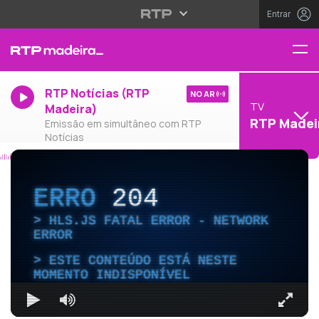
Entrar
RTP Notícias (RTP
NO AR
TV
Madeira)
RTP Madei
Emissão em simultâneo com RTP
Notícias
ERRO
204
HLS.JS FATAL ERROR - NETWORK
ERROR
ESTE CONTEÚDO ESTÁ NESTE
MOMENTO INDISPONÍVEL