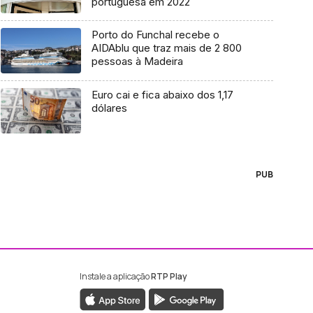
portuguesa em 2022
Porto do Funchal recebe o
AIDAblu que traz mais de 2 800
pessoas à Madeira
Euro cai e fica abaixo dos 1,17
dólares
PUB
Instale a aplicação
RTP Play
ebook da RTP Madeira
nstagram da RTP Madeira