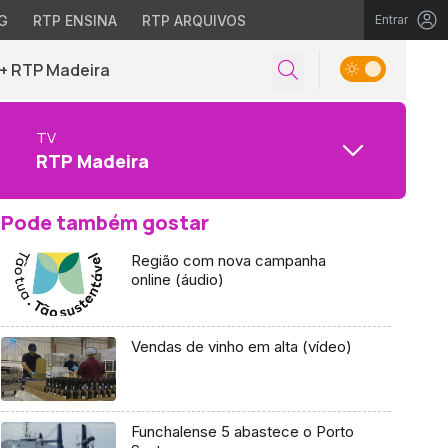
G
RTP ENSINA
RTP ARQUIVOS
Entrar
+ RTP Madeira
TV
RTP Madeira
Pode também gostar
Região com nova campanha
online (áudio)
Vendas de vinho em alta (vídeo)
Funchalense 5 abastece o Porto