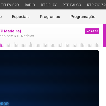
TELEVISÃO
RÁDIO
RTP PLAY
RTP PALCO
RTP ZIG ZA
o
Especiais
Programas
Programação
TP Madeira)
NO AR
neo com RTP Notícias
RROR