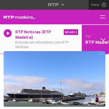
Entrar
RTP Notícias (RTP
NO AR
TV
Madeira)
RTP Madei
Emissão em simultâneo com RTP
Notícias