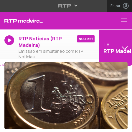
Entrar
RTP Notícias (RTP
NO AR
TV
Madeira)
RTP Madei
Emissão em simultâneo com RTP
Notícias