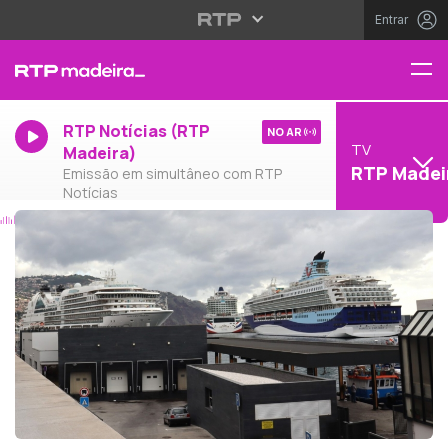
Entrar
RTP Notícias (RTP
NO AR
TV
Madeira)
RTP Madei
Emissão em simultâneo com RTP
Notícias