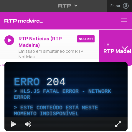
Entrar
RTP Notícias (RTP
NO AR
TV
Madeira)
RTP Madei
Emissão em simultâneo com RTP
Notícias
ERRO
204
HLS.JS FATAL ERROR - NETWORK
ERROR
ESTE CONTEÚDO ESTÁ NESTE
MOMENTO INDISPONÍVEL