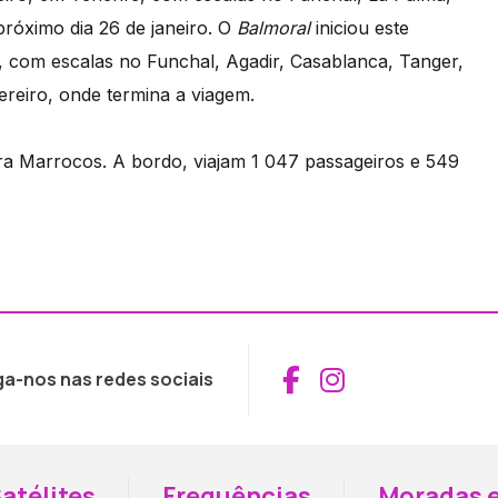
róximo dia 26 de janeiro. O
Balmoral
iniciou este
, com escalas no Funchal, Agadir, Casablanca, Tanger,
ereiro, onde termina a viagem.
ara Marrocos. A bordo, viajam 1 047 passageiros e 549
Aceder ao Fac
Aceder ao I
ga-nos nas redes sociais
atélites
Frequências
Moradas e