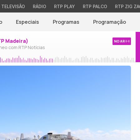
TELEVISÃO
RÁDIO
RTP PLAY
RTP PALCO
RTP ZIG ZA
o
Especiais
Programas
Programação
TP Madeira)
NO AR
neo com RTP Notícias