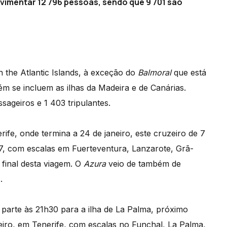
vimentar 12 796 pessoas, sendo que 9 701 são
in the Atlantic Islands, à exceção do
Balmoral
que está
m se incluem as ilhas da Madeira e de Canárias.
ageiros e 1 403 tripulantes.
ife, onde termina a 24 de janeiro, este cruzeiro de 7
7, com escalas em Fuerteventura, Lanzarote, Grã-
 final desta viagem. O
Azura
veio de também de
.
parte às 21h30 para a ilha de La Palma, próximo
aneiro, em Tenerife, com escalas no Funchal, La Palma,