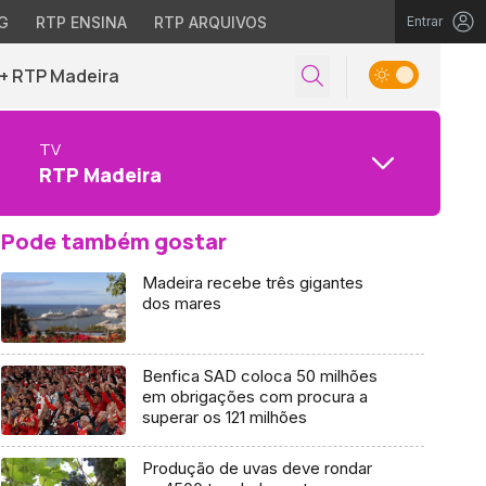
G
RTP ENSINA
RTP ARQUIVOS
Entrar
+ RTP Madeira
TV
RTP Madeira
Pode também gostar
Madeira recebe três gigantes
dos mares
Benfica SAD coloca 50 milhões
em obrigações com procura a
superar os 121 milhões
Produção de uvas deve rondar