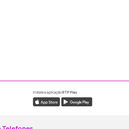
Instale a aplicação
RTP Play
ebook da RTP Madeira
nstagram da RTP Madeira
 Telefones