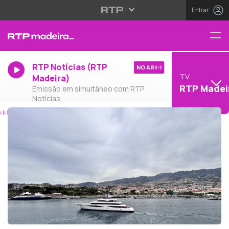
Entrar
RTP Notícias (RTP
NO AR
TV
Madeira)
RTP Madei
Emissão em simultâneo com RTP
Notícias