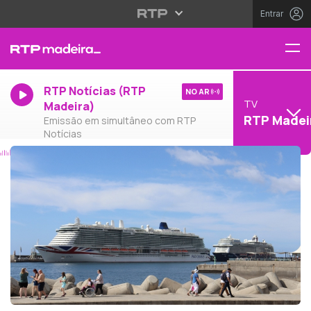
Entrar
RTP Notícias (RTP
NO AR
TV
Madeira)
RTP Madei
Emissão em simultâneo com RTP
Notícias