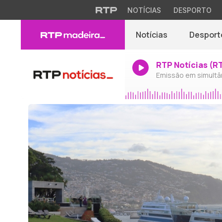
NOTÍCIAS
DESPORTO
Notícias
Desport
RTP Notícias (R
Emissão em simultâ