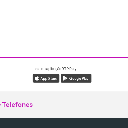
Instale a aplicação
RTP Play
ebook da RTP Madeira
nstagram da RTP Madeira
 Telefones