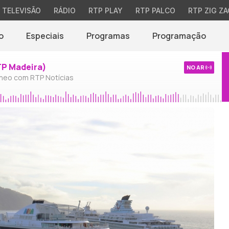
TELEVISÃO
RÁDIO
RTP PLAY
RTP PALCO
RTP ZIG ZA
o
Especiais
Programas
Programação
TP Madeira)
NO AR
neo com RTP Notícias