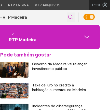
G
RTP ENSINA
RTP ARQUIVOS
Entrar
+ RTP Madeira
TV
RTP Madeira
Pode também gostar
Governo da Madeira vai relançar
investimento público
Taxa de juro no crédito à
habitação aumentou na Madeira
Incidentes de cibersegurança