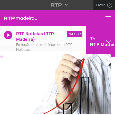
Entrar
RTP Notícias (RTP
NO AR
TV
Madeira)
RTP Madei
Emissão em simultâneo com RTP
Notícias