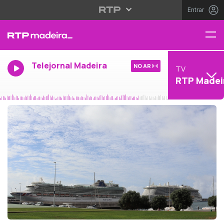
Entrar
Telejornal Madeira
NO AR
TV
RTP Madei