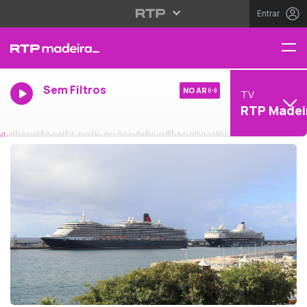
Entrar
Sem Filtros
NO AR
TV
RTP Madei