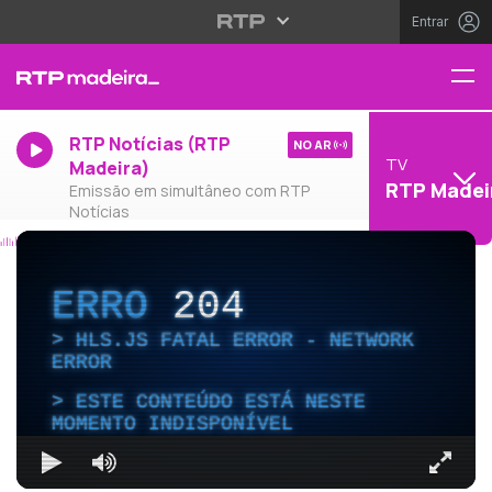
Entrar
RTP Notícias (RTP
NO AR
TV
Madeira)
RTP Madei
Emissão em simultâneo com RTP
Notícias
ERRO
204
HLS.JS FATAL ERROR - NETWORK
ERROR
ESTE CONTEÚDO ESTÁ NESTE
MOMENTO INDISPONÍVEL