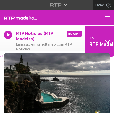
Entrar
RTP Notícias (RTP
NO AR
TV
Madeira)
RTP Madei
Emissão em simultâneo com RTP
Notícias