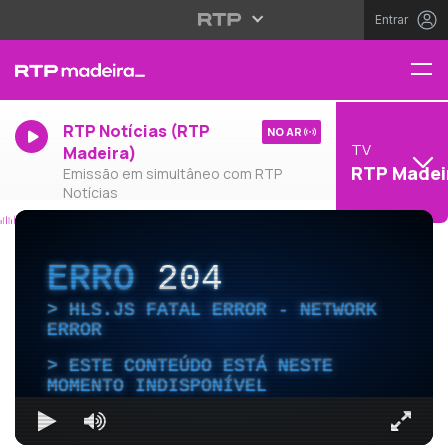
Entrar
RTP Notícias (RTP
NO AR
TV
Madeira)
RTP Madei
Emissão em simultâneo com RTP
Notícias
ERRO
204
HLS.JS FATAL ERROR - NETWORK
ERROR
ESTE CONTEÚDO ESTÁ NESTE
MOMENTO INDISPONÍVEL