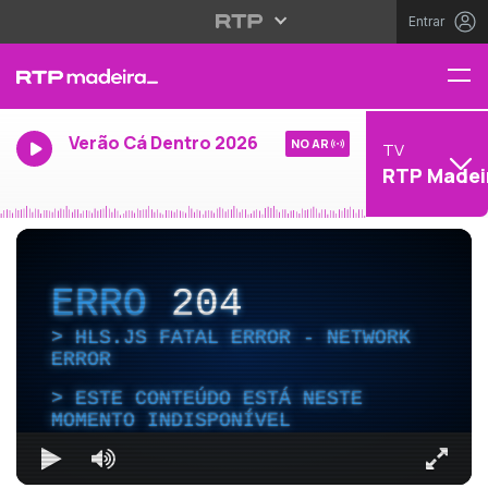
Entrar
Verão Cá Dentro 2026
NO AR
TV
RTP Madei
ERRO
204
HLS.JS FATAL ERROR - NETWORK
ERROR
ESTE CONTEÚDO ESTÁ NESTE
MOMENTO INDISPONÍVEL