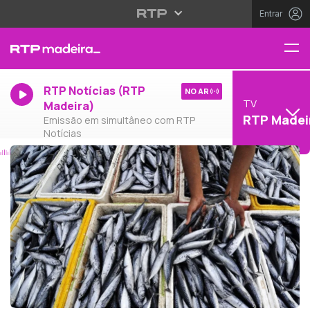
Entrar
RTP Notícias (RTP
NO AR
TV
Madeira)
RTP Madei
Emissão em simultâneo com RTP
Notícias