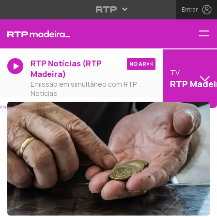
Entrar
RTP Notícias (RTP
NO AR
TV
Madeira)
RTP Madei
Emissão em simultâneo com RTP
Notícias