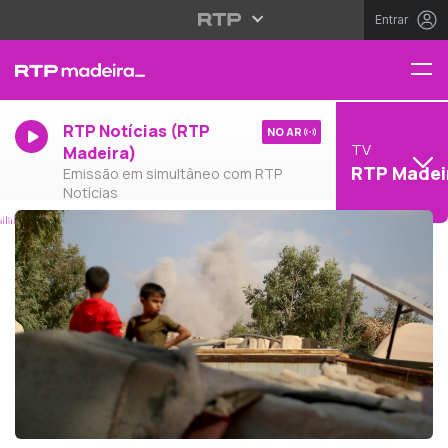
Entrar
RTP Notícias (RTP
NO AR
TV
Madeira)
RTP Madei
Emissão em simultâneo com RTP
Notícias