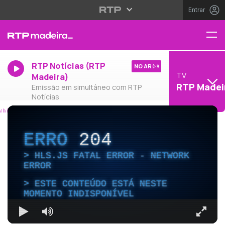
Entrar
RTP Notícias (RTP
NO AR
TV
Madeira)
RTP Madei
Emissão em simultâneo com RTP
Notícias
ERRO
204
HLS.JS FATAL ERROR - NETWORK
ERROR
ESTE CONTEÚDO ESTÁ NESTE
MOMENTO INDISPONÍVEL