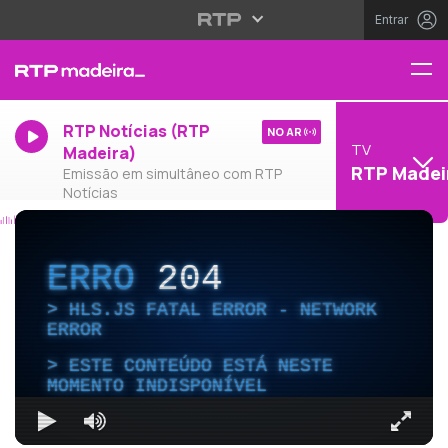
Entrar
RTP Notícias (RTP
NO AR
TV
Madeira)
RTP Madei
Emissão em simultâneo com RTP
Notícias
ERRO
204
HLS.JS FATAL ERROR - NETWORK
ERROR
ESTE CONTEÚDO ESTÁ NESTE
MOMENTO INDISPONÍVEL