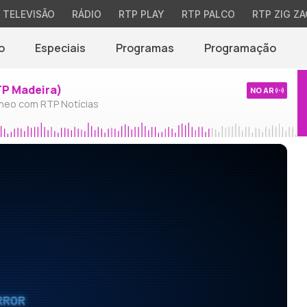
TELEVISÃO
RÁDIO
RTP PLAY
RTP PALCO
RTP ZIG ZA
o
Especiais
Programas
Programação
TP Madeira)
NO AR
neo com RTP Notícias
RROR