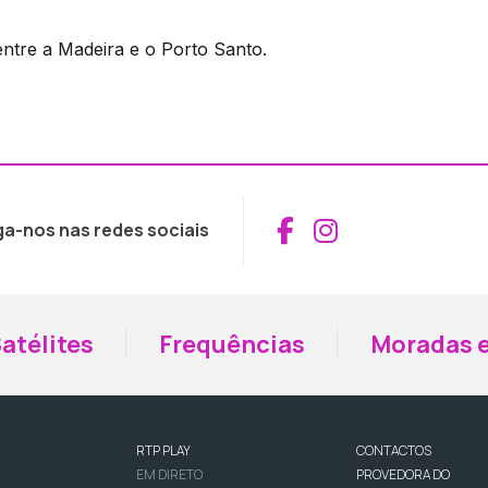
entre a Madeira e o Porto Santo.
Aceder ao Fac
Aceder ao I
ga-nos nas redes sociais
atélites
Frequências
Moradas e
RTP PLAY
CONTACTOS
EM DIRETO
PROVEDORA DO