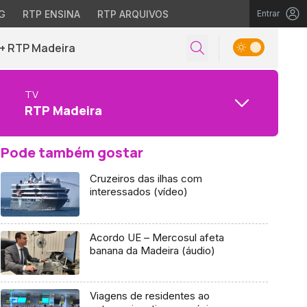
G
RTP ENSINA
RTP ARQUIVOS
Entrar
+ RTP Madeira
TV
RTP Madeira
Pode também gostar
Cruzeiros das ilhas com
interessados (vídeo)
Acordo UE – Mercosul afeta
banana da Madeira (áudio)
Viagens de residentes ao