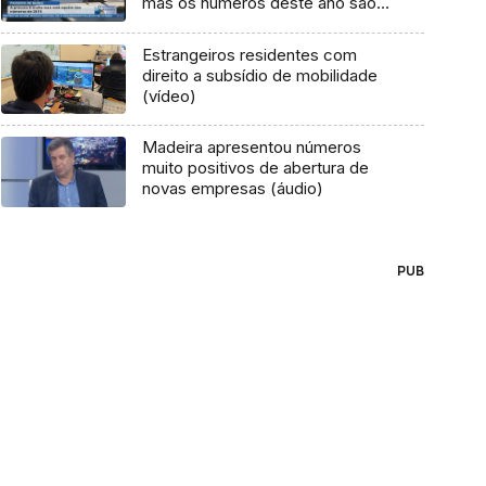
mas os números deste ano são
inferiores aos do ano passado
(Vídeo)
Estrangeiros residentes com
direito a subsídio de mobilidade
(vídeo)
Madeira apresentou números
muito positivos de abertura de
novas empresas (áudio)
PUB