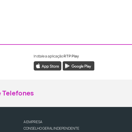
Instale a aplicação
RTP Play
ebook da RTP Madeira
nstagram da RTP Madeira
 Telefones
A EMPRESA
CONSELHO GERAL INDEPENDENTE