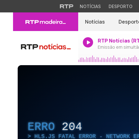
NOTÍCIAS
DESPORTO
Notícias
Desport
RTP Notícias (R
Emissão em simultâ
ERRO
204
HLS.JS FATAL ERROR - NETWORK E