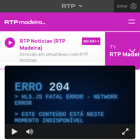
Entrar
RTP Notícias (RTP
NO AR
TV
Madeira)
RTP Madei
Emissão em simultâneo com RTP
Notícias
ERRO
204
HLS.JS FATAL ERROR - NETWORK
ERROR
ESTE CONTEÚDO ESTÁ NESTE
MOMENTO INDISPONÍVEL