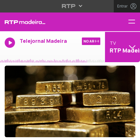
Entrar
Telejornal Madeira
NO AR
TV
RTP Madei