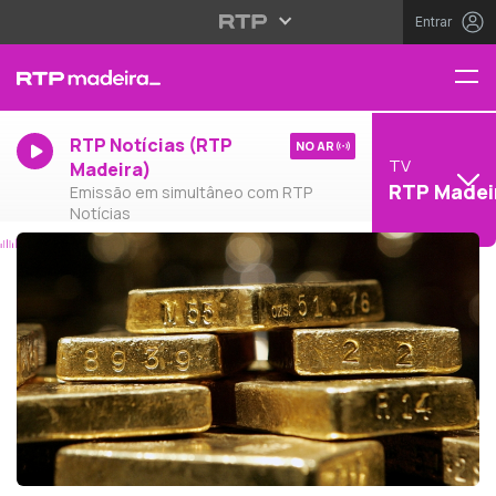
Entrar
RTP Notícias (RTP
NO AR
TV
Madeira)
RTP Madei
Emissão em simultâneo com RTP
Notícias