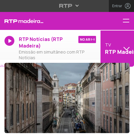
Entrar
RTP Notícias (RTP
NO AR
TV
Madeira)
RTP Madei
Emissão em simultâneo com RTP
Notícias