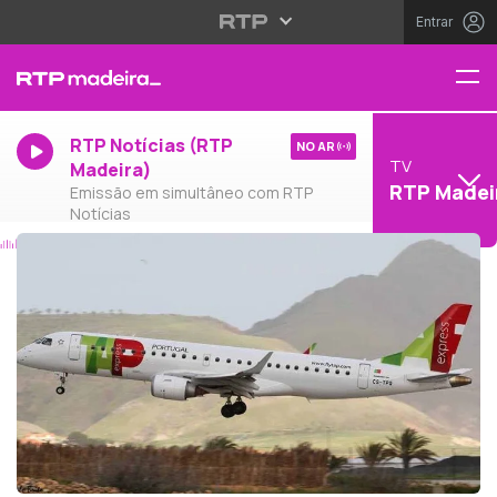
Entrar
RTP Notícias (RTP
NO AR
TV
Madeira)
RTP Madei
Emissão em simultâneo com RTP
Notícias