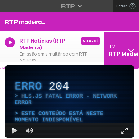
Entrar
RTP Notícias (RTP
NO AR
TV
Madeira)
RTP Madei
Emissão em simultâneo com RTP
Notícias
ERRO
204
HLS.JS FATAL ERROR - NETWORK
ERROR
ESTE CONTEÚDO ESTÁ NESTE
MOMENTO INDISPONÍVEL