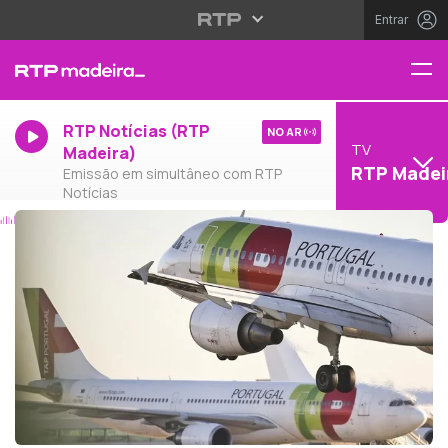
Entrar
RTP Notícias (RTP
NO AR
TV
Madeira)
RTP Madei
Emissão em simultâneo com RTP
Notícias