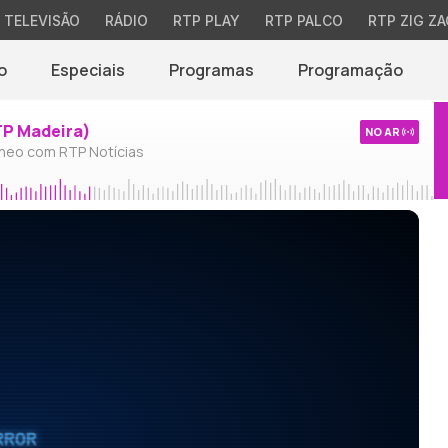
TELEVISÃO
RÁDIO
RTP PLAY
RTP PALCO
RTP ZIG ZA
o
Especiais
Programas
Programação
TP Madeira)
NO AR
neo com RTP Notícias
RROR