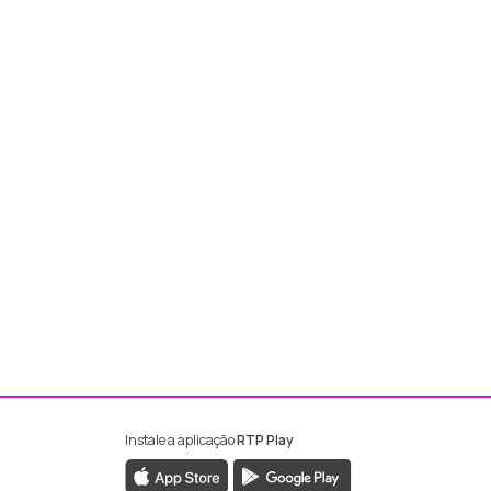
Instale a aplicação
RTP Play
ebook da RTP Madeira
nstagram da RTP Madeira