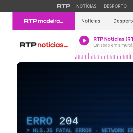
NOTÍCIAS
DESPORTO
Notícias
Desport
RTP Notícias (R
Emissão em simultâ
ERRO
204
HLS.JS FATAL ERROR - NETWORK E