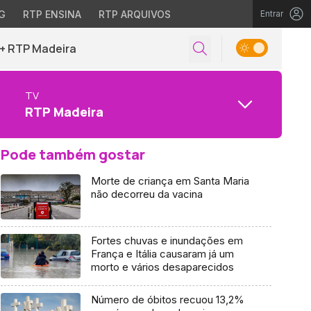
G
RTP ENSINA
RTP ARQUIVOS
Entrar
+ RTP Madeira
TV
RTP Madeira
Pode também gostar
Morte de criança em Santa Maria
não decorreu da vacina
Fortes chuvas e inundações em
França e Itália causaram já um
morto e vários desaparecidos
Número de óbitos recuou 13,2%