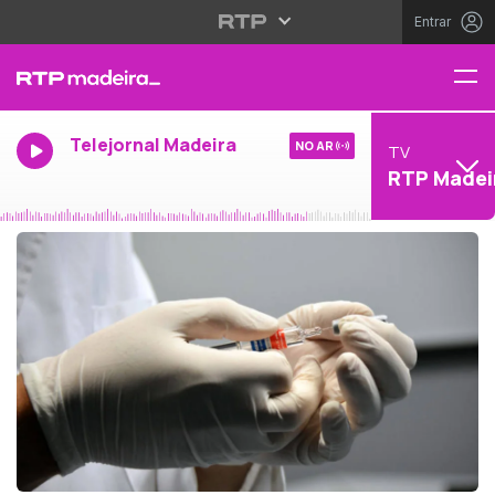
Entrar
Telejornal Madeira
NO AR
TV
RTP Madei