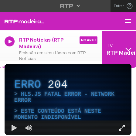
Entrar
RTP Notícias (RTP
NO AR
TV
Madeira)
RTP Madei
Emissão em simultâneo com RTP
Notícias
ERRO
204
HLS.JS FATAL ERROR - NETWORK
ERROR
ESTE CONTEÚDO ESTÁ NESTE
MOMENTO INDISPONÍVEL