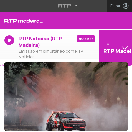
Entrar
RTP Notícias (RTP
NO AR
TV
Madeira)
RTP Madei
Emissão em simultâneo com RTP
Notícias