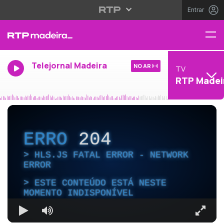
Entrar
Telejornal Madeira
NO AR
TV
RTP Madei
ERRO
204
HLS.JS FATAL ERROR - NETWORK
ERROR
ESTE CONTEÚDO ESTÁ NESTE
MOMENTO INDISPONÍVEL