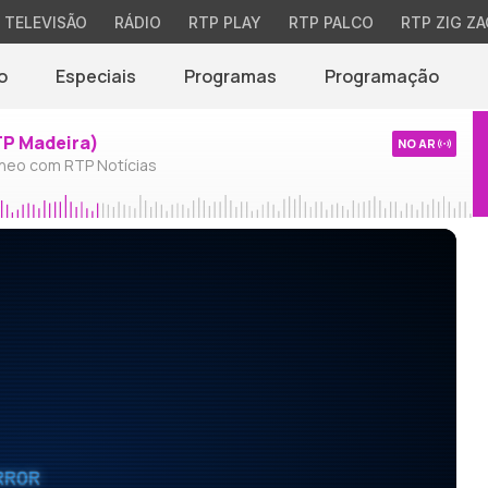
TELEVISÃO
RÁDIO
RTP PLAY
RTP PALCO
RTP ZIG ZA
o
Especiais
Programas
Programação
TP Madeira)
NO AR
neo com RTP Notícias
RROR