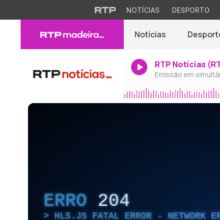
NOTÍCIAS
DESPORTO
Notícias
Desport
RTP Notícias (R
Emissão em simultâ
ERRO
204
HLS.JS FATAL ERROR - NETWORK E