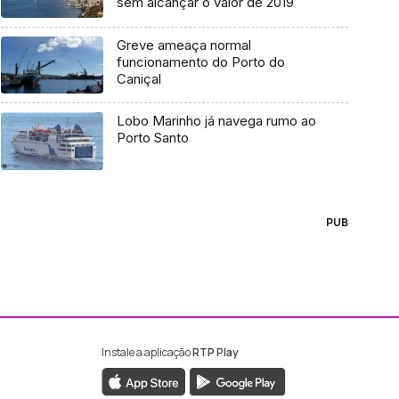
sem alcançar o valor de 2019
Greve ameaça normal
funcionamento do Porto do
Caniçal
Lobo Marinho já navega rumo ao
Porto Santo
PUB
Instale a aplicação
RTP Play
ebook da RTP Madeira
nstagram da RTP Madeira