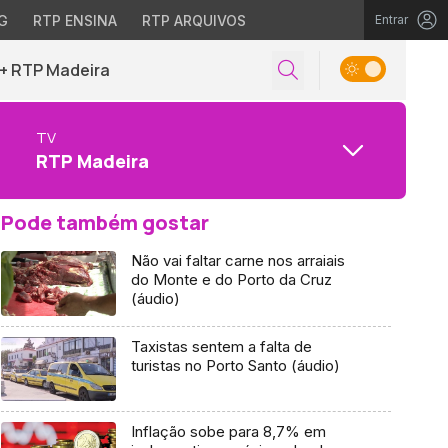
G
RTP ENSINA
RTP ARQUIVOS
Entrar
+ RTP Madeira
TV
RTP Madeira
Pode também gostar
Não vai faltar carne nos arraiais
do Monte e do Porto da Cruz
(áudio)
Taxistas sentem a falta de
turistas no Porto Santo (áudio)
Inflação sobe para 8,7% em