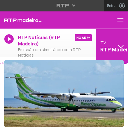
Entrar
RTP Notícias (RTP
NO AR
TV
Madeira)
RTP Madei
Emissão em simultâneo com RTP
Notícias