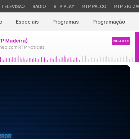
TELEVISÃO
RÁDIO
RTP PLAY
RTP PALCO
RTP ZIG ZA
o
Especiais
Programas
Programação
TP Madeira)
NO AR
neo com RTP Notícias
RROR