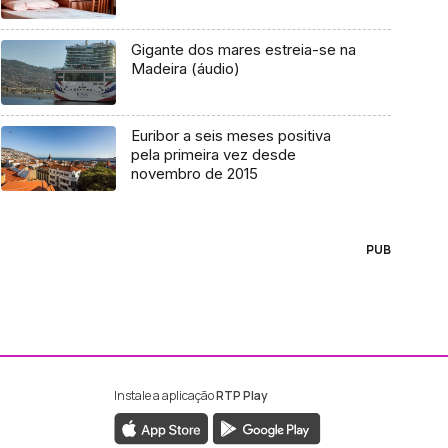
Gigante dos mares estreia-se na
Madeira (áudio)
Euribor a seis meses positiva
pela primeira vez desde
novembro de 2015
PUB
Instale a aplicação
RTP Play
ebook da RTP Madeira
nstagram da RTP Madeira