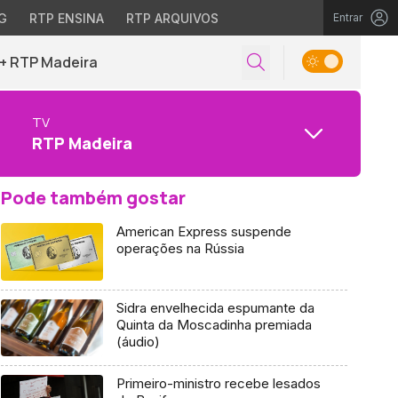
G
RTP ENSINA
RTP ARQUIVOS
Entrar
+ RTP Madeira
TV
RTP Madeira
Pode também gostar
American Express suspende
operações na Rússia
Sidra envelhecida espumante da
Quinta da Moscadinha premiada
(áudio)
Primeiro-ministro recebe lesados