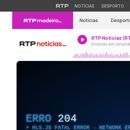
NOTÍCIAS
DESPORTO
Notícias
Desport
RTP Notícias (R
Emissão em simultâ
ERRO
204
HLS.JS FATAL ERROR - NETWORK E