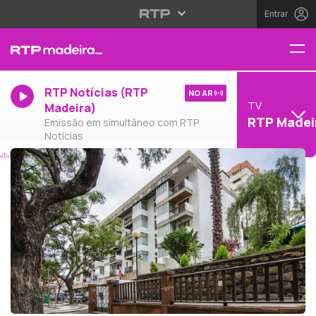
Entrar
RTP Notícias (RTP
NO AR
TV
Madeira)
RTP Madei
Emissão em simultâneo com RTP
Notícias