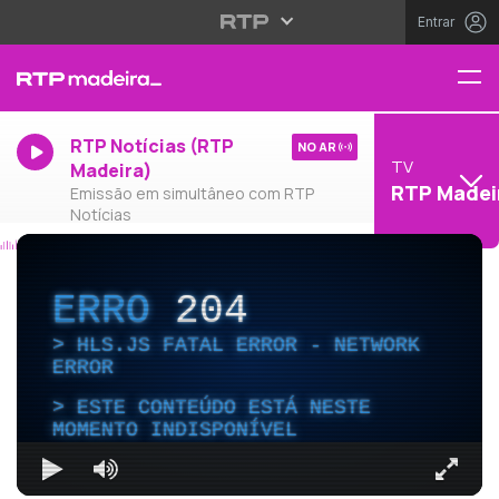
Entrar
RTP Notícias (RTP
NO AR
TV
Madeira)
RTP Madei
Emissão em simultâneo com RTP
Notícias
ERRO
204
HLS.JS FATAL ERROR - NETWORK
ERROR
ESTE CONTEÚDO ESTÁ NESTE
MOMENTO INDISPONÍVEL