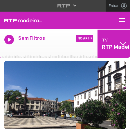
Entrar
Sem Filtros
NO AR
TV
RTP Madei